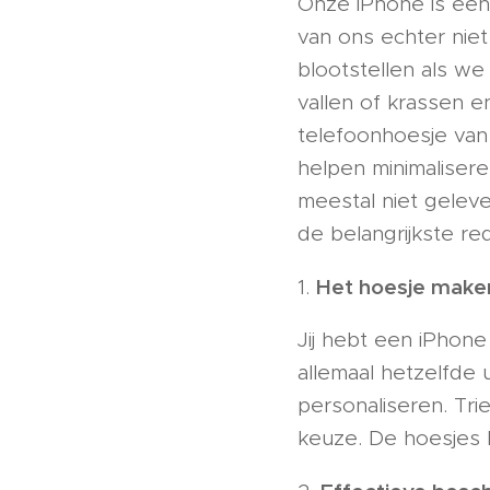
Onze iPhone is een
van ons echter nie
blootstellen als w
vallen of krassen e
telefoonhoesje van
helpen minimaliser
meestal niet geleve
de belangrijkste r
Het hoesje maken
1.
Jij hebt een iPhone
allemaal hetzelfde u
personaliseren. Trie
keuze. De hoesjes k