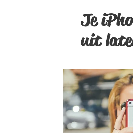
Je iPho
uit lat