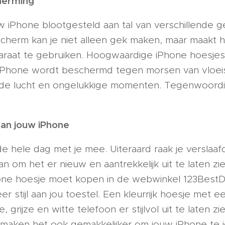
herming
 iPhone blootgesteld aan tal van verschillende g
 scherm kan je niet alleen gek maken, maar maakt 
paraat te gebruiken. Hoogwaardige iPhone hoesjes
iPhone wordt beschermd tegen morsen van vloeist
n de lucht en ongelukkige momenten. Tegenwoordi
aan jouw iPhone
e hele dag met je mee. Uiteraard raak je verslaaf
an om het er nieuw en aantrekkelijk uit te laten zie
one hoesje moet kopen in de webwinkel 123BestD
 stijl aan jou toestel. Een kleurrijk hoesje met 
, grijze en witte telefoon er stijlvol uit te laten z
 maken het ook gemakkelijker om jouw iPhone te id