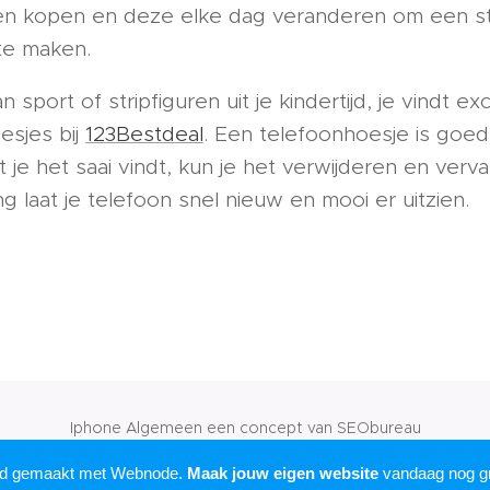
en kopen en deze elke dag veranderen om een ​​sti
te maken.
 sport of stripfiguren uit je kindertijd, je vindt ex
esjes bij
123Bestdeal
. Een telefoonhoesje is goed 
 je het saai vindt, kun je het verwijderen en ver
g laat je telefoon snel nieuw en mooi er uitzien.
Iphone Algemeen een concept van SEObureau
Mogelijk gemaakt door
Webnode
rd gemaakt met Webnode.
Maak jouw eigen website
vandaag nog gr