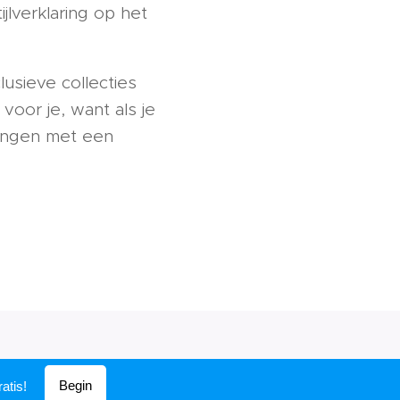
jlverklaring op het
clusieve collecties
voor je, want als je
vangen met een
Begin
atis!