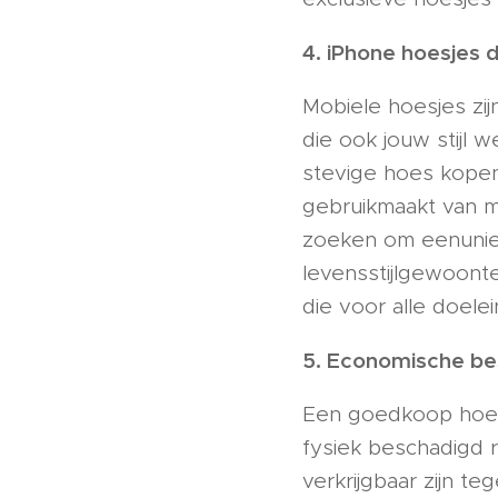
4. iPhone hoesjes d
Mobiele hoesjes zij
die ook jouw stijl 
stevige hoes kopen 
gebruikmaakt van m
zoeken om een ​​un
levensstijlgewoonte
die voor alle doele
5. Economische b
Een goedkoop hoes
fysiek beschadigd r
verkrijgbaar zijn te