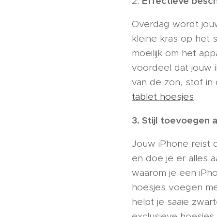
Effectieve besc
2.
Overdag wordt jouw
kleine kras op het
moeilijk om het ap
voordeel dat jouw 
van de zon, stof i
tablet hoesjes
.
3. Stijl toevoegen 
Jouw iPhone reist d
en doe je er alles a
waarom je een iPh
hoesjes voegen meer
helpt je saaie zwarte
exclusieve hoesjes