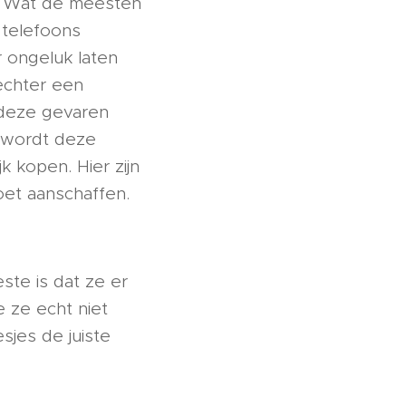
e. Wat de meesten
 telefoons
 ongeluk laten
 echter een
 deze gevaren
, wordt deze
 kopen. Hier zijn
et aanschaffen.
ste is dat ze er
e ze echt niet
esjes de juiste